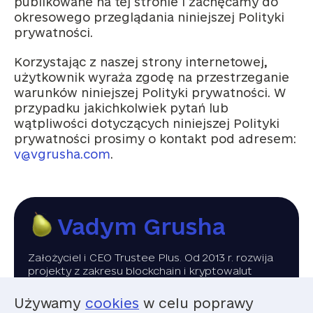
publikowane na tej stronie i zachęcamy do
okresowego przeglądania niniejszej Polityki
prywatności.
Korzystając z naszej strony internetowej,
użytkownik wyraża zgodę na przestrzeganie
warunków niniejszej Polityki prywatności. W
przypadku jakichkolwiek pytań lub
wątpliwości dotyczących niniejszej Polityki
prywatności prosimy o kontakt pod adresem:
v@vgrusha.com
.
Vadym Grusha
Założyciel i CEO Trustee Plus. Od 2013 r. rozwija
projekty z zakresu blockchain i kryptowalut
Publikacje
Wideo
Używamy
cookies
w celu poprawy