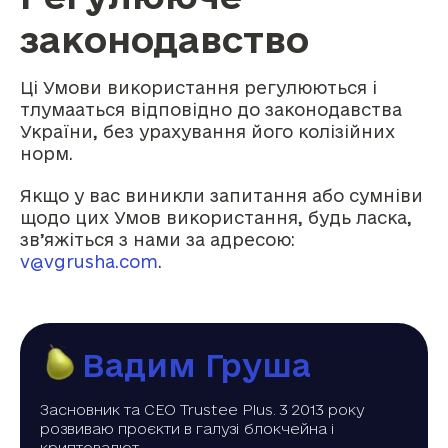
законодавство
Ці Умови використання регулюються і
тлумааться відповідно до законодавства
України, без урахування його колізійних
норм.
Якщо у вас виникли запитання або сумніви
щодо цих Умов використання, будь ласка,
зв’яжіться з нами за адресою:
v@vgrusha.com
.
Вадим Груша
Засновник та CEO Trustee Plus. 3 2013 року
розвиваю проєкти в галузі блокчейна і
криптовалют